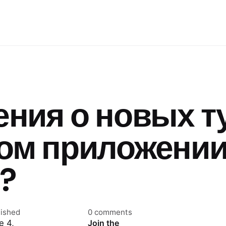
ния о новых т
м приложении 
ь?
lished
0 comments
e 4,
Join the