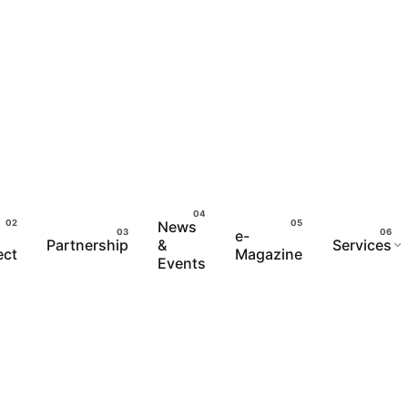
News
e-
Partnership
&
Services
ect
Magazine
Events