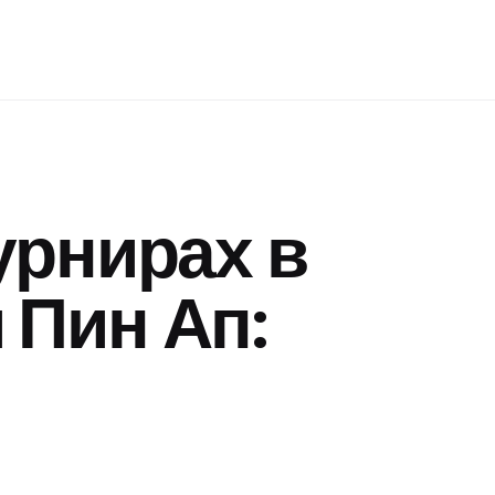
урнирах в
Пин Ап: