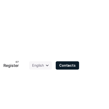
Register
Contacts