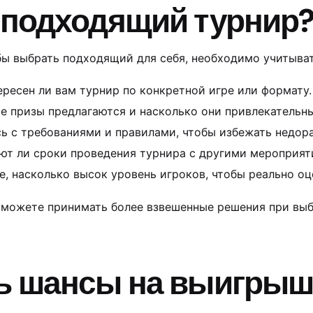
 подходящий турнир
бы выбрать подходящий для себя, необходимо учитыва
ресен ли вам турнир по конкретной игре или формату.
е призы предлагаются и насколько они привлекательны
ь с требованиями и правилами, чтобы избежать недор
ют ли сроки проведения турнира с другими мероприят
, насколько высок уровень игроков, чтобы реально оц
можете принимать более взвешенные решения при выбо
ь шансы на выигрыш