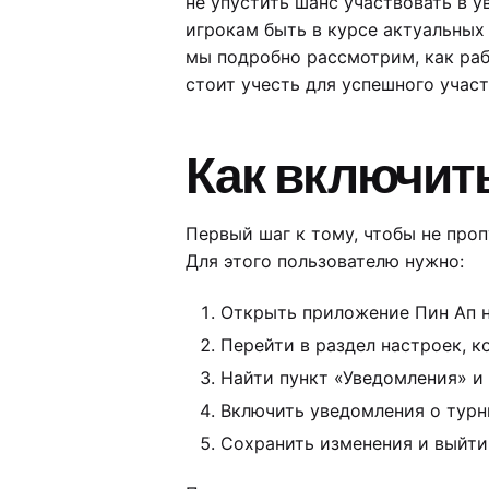
не упустить шанс участвовать в 
игрокам быть в курсе актуальных
мы подробно рассмотрим, как раб
стоит учесть для успешного участ
Как включит
Первый шаг к тому, чтобы не про
Для этого пользователю нужно:
Открыть приложение Пин Ап н
Перейти в раздел настроек, 
Найти пункт «Уведомления» и 
Включить уведомления о турн
Сохранить изменения и выйти 