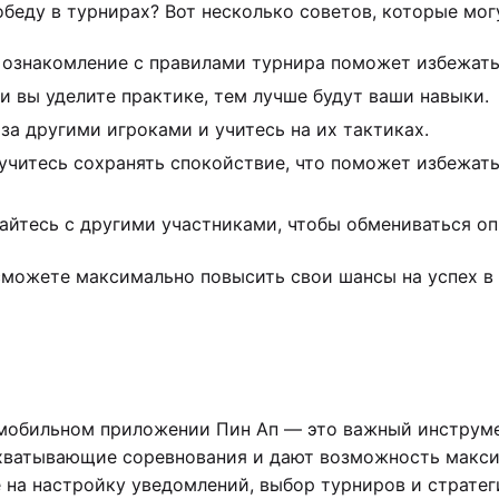
беду в турнирах? Вот несколько советов, которые мог
ознакомление с правилами турнира поможет избежать
 вы уделите практике, тем лучше будут ваши навыки.
за другими игроками и учитесь на их тактиках.
читесь сохранять спокойствие, что поможет избежать
йтесь с другими участниками, чтобы обмениваться оп
сможете максимально повысить свои шансы на успех в
 мобильном приложении Пин Ап — это важный инструме
ахватывающие соревнования и дают возможность макси
е на настройку уведомлений, выбор турниров и стратег