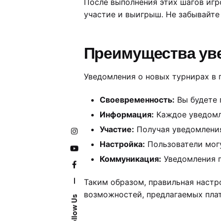
После выполнения этих шагов игр
участие и выигрыш. Не забывайте
Преимущества ув
Уведомления о новых турнирах в 
Своевременность:
Вы будете 
Информация:
Каждое уведомле
Участие:
Получая уведомления
Настройка:
Пользователи могу
Коммуникация:
Уведомления п
Таким образом, правильная настр
—
возможностей, предлагаемых пла
Follow Us