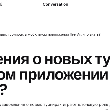
6
Conversation
вых турнирах в мобильном приложении Пин Ап: что знать?
ния о новых ту
м приложении 
?
уведомления о новых турнирах играют ключевую роль 