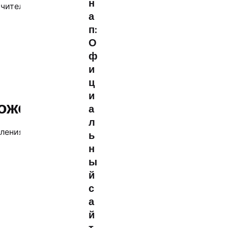
н
начительно увеличить свои шансы
а
п:
О
ф
и
ц
и
ложении Пин Ап?
а
л
ления о турнирах.
ь
н
ы
й
с
а
й