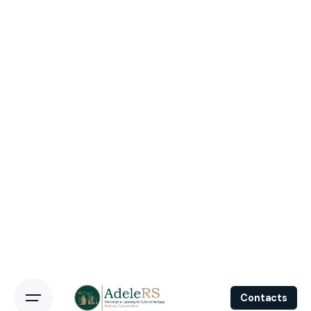
Skip
to
content
Contacts