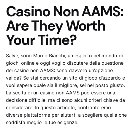
Casino Non AAMS:
Are They Worth
Your Time?
Salve, sono Marco Bianchi, un esperto nel mondo dei
giochi online e oggi voglio discutere della questione
dei casino non AAMS: sono davvero un’opzione
valida? Se stai cercando un sito di gioco d’azzardo e
vuoi sapere quale sia il migliore, sei nel posto giusto.
La scelta di un casino non AAMS può essere una
decisione difficile, ma ci sono alcuni criteri chiave da
considerare. In questo articolo, confronteremo
diverse piattaforme per aiutarti a scegliere quella che
soddisfa meglio le tue esigenze.